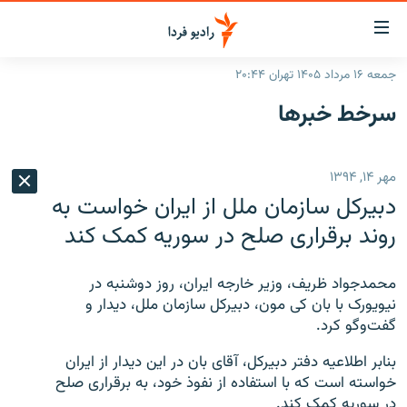
ینک‌های
ابلیت
سترسی
جمعه ۱۶ مرداد ۱۴۰۵ تهران ۲۰:۴۴
ازگشت
صفحه اصلی
سرخط‌ خبرها
ازگشت
ایران
ه
نوی
جهان
مهر ۱۴, ۱۳۹۴
صلی
رادیو
فتن
دبیرکل سازمان ملل از ایران خواست به
ه
پادکست
انتخاب کنید و بشنوید
روند برقراری صلح در سوریه کمک کند
فحه
چندرسانه‌ای
برنامه‌های رادیویی
ستجو
محمدجواد ظریف، وزیر خارجه ایران، روز دوشنبه در
زنان فردا
فرکانس‌ها
گزارش‌های تصویری
نیویورک با بان کی مون، دبیرکل سازمان ملل، دیدار و
گفت‌وگو کرد.
گزارش‌های ویدئویی
English
بنابر اطلاعیه دفتر دبیرکل، آقای بان در این دیدار از ایران
خواسته است که با استفاده از نفوذ خود، به برقراری صلح
به ما بپیوندید
در سوریه کمک کند.