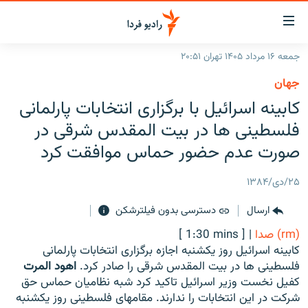
ینک‌های
ابلیت
سترسی
جمعه ۱۶ مرداد ۱۴۰۵ تهران ۲۰:۵۱
ازگشت
صفحه اصلی
جهان
ازگشت
ایران
کابینه اسرائیل با برگزاری انتخابات پارلمانی
ه
نوی
جهان
فلسطینی ها در بیت المقدس شرقی در
صلی
رادیو
صورت عدم حضور حماس موافقت کرد
فتن
ه
پادکست
انتخاب کنید و بشنوید
۲۵/دی/۱۳۸۴
فحه
چندرسانه‌ای
برنامه‌های رادیویی
ستجو
ارسال
دسترسی بدون فیلترشکن
زنان فردا
فرکانس‌ها
گزارش‌های تصویری
(rm) صدا
|
[ 1:30 mins ]
گزارش‌های ویدئویی
کابینه اسرائیل روز یکشنبه اجازه برگزاری انتخابات پارلمانی
English
فلسطینی ها در بیت المقدس شرقی را صادر کرد.
اهود المرت
کفیل نخست وزیر اسرائیل تاکید کرد شبه نظامیان حماس حق
به ما بپیوندید
شرکت در این انتخابات را ندارند. مقامهای فلسطینی روز یکشنبه