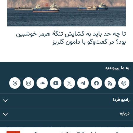
تا چه حد باید به گشایش تنگهٔ هرمز خوشبین
بود؟ در گفت‌وگو با دامون گلریز
به ما بپیوندید
رادیو فردا
درباره
© ۲۰۲۶ تمام حقوق این وب‌سایت، بر اساس مقررات کپی‌رایت، برای رادیو فردا