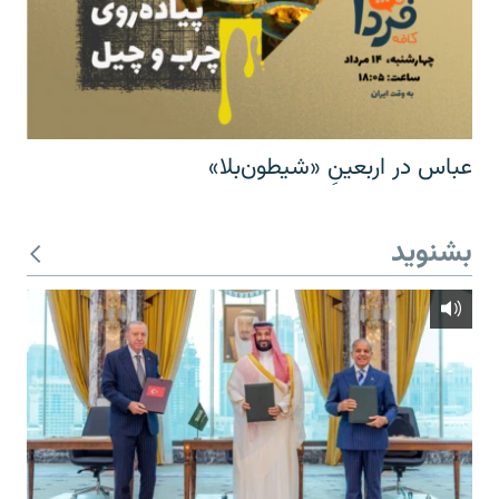
عباس در اربعینِ «شیطون‌بلا»
بشنوید