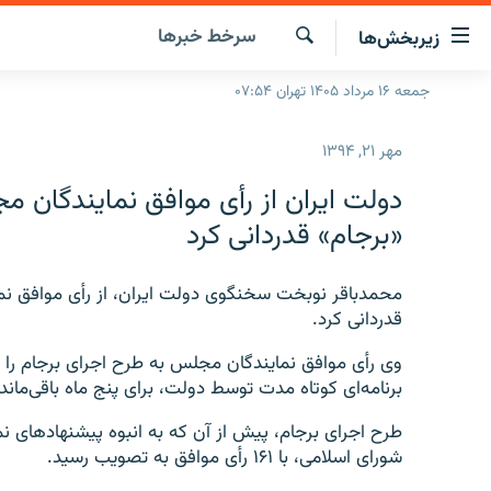
ینک‌های
سرخط‌ خبرها
زیربخش‌ها
ابلیت
سترسی
جستجو
جمعه ۱۶ مرداد ۱۴۰۵ تهران ۰۷:۵۴
صفحه اصلی
ازگشت
ایران
ازگشت
مهر ۲۱, ۱۳۹۴
ه
جهان
نوی
دولت ایران از رأی موافق نمایندگان 
صلی
رادیو
«برجام» قدردانی کرد
فتن
پادکست
انتخاب کنید و بشنوید
ه
فحه
محمدباقر نوبخت سخنگوی دولت ایران، از رأی موافق نم
چندرسانه‌ای
برنامه‌های رادیویی
ستجو
قدردانی کرد.
زنان فردا
فرکانس‌ها
گزارش‌های تصویری
وی رأی موافق نمایندگان مجلس به طرح اجرای برجام را ت
گزارش‌های ویدئویی
برنامه‌ای کوتاه مدت توسط دولت، برای پنج ماه باقی‌ماند
طرح اجرای برجام، پیش از آن که به انبوه پیشنهادهای 
شورای اسلامی، با ۱۶۱ رأی موافق به تصویب رسید.