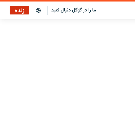
زنده
ما را در گوگل دنبال کنید
پخش آنلاین
پخش رادیویی
پخش آنلاین
پخش ماهواره‌ای