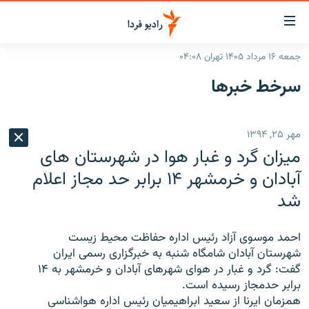
ینک‌های
ابلیت
سترسی
جمعه ۱۶ مرداد ۱۴۰۵ تهران ۰۴:۰۸
ازگشت
صفحه اصلی
سرخط‌ خبرها
ازگشت
ایران
ه
نوی
جهان
مهر ۲۵, ۱۳۹۴
صلی
رادیو
فتن
میزان گرد و غبار هوا در شهرستان های
ه
پادکست
انتخاب کنید و بشنوید
آبادان و خرمشهر ۱۴ برابر حد مجاز اعلام
فحه
شد
چندرسانه‌ای
برنامه‌های رادیویی
ستجو
زنان فردا
فرکانس‌ها
گزارش‌های تصویری
احمد موسوی آزاد رئیس اداره حفاظت محیط زیست
گزارش‌های ویدئویی
شهرستان آبادان شامگاه شنبه به خبرگزاری رسمی ایران
English
گفت: گرد و غبار در هوای شهرهای آبادان و خرمشهر به ۱۴
برابر حدمجاز رسیده است
.
به ما بپیوندید
همزمان ایرنا از سعید ابراهیمیان رئیس اداره هواشناسی