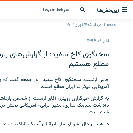
ینک‌های
سرخط‌ خبرها
زیربخش‌ها
ابلیت
سترسی
جستجو
جمعه ۱۶ مرداد ۱۴۰۵ تهران ۰۱:۱۲
صفحه اصلی
ازگشت
ایران
ازگشت
آبان ۰۹, ۱۳۹۴
ه
جهان
نوی
سخنگوی کاخ سفید: از گزارش‌های بازد
صلی
رادیو
مطلع هستیم
فتن
پادکست
انتخاب کنید و بشنوید
ه
فحه
جاش ارنست، سخنگوی کاخ سفید، روز جمعه گفت که واشین
چندرسانه‌ای
برنامه‌های رادیویی
ستجو
آمریکایی دیگر در ایران مطلع است.
زنان فردا
فرکانس‌ها
گزارش‌های تصویری
به گزارش خبرگزاری رویترز، آقای ارنست از شخص بازداشت 
گزارش‌های ویدئویی
بازداشت سیامک نمازی، مدیر ایرانی- آمریکایی بخش برن
شده است.
در همین حال، شورای ملی ایرانیان آمریکا، نایاک، از بازد