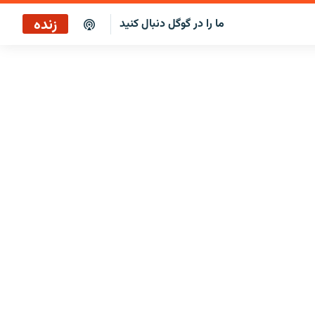
زنده
ما را در گوگل دنبال کنید
بازپخش کافه فردا
پخش رادیویی
پخش آنلاین
پخش ماهواره‌ای