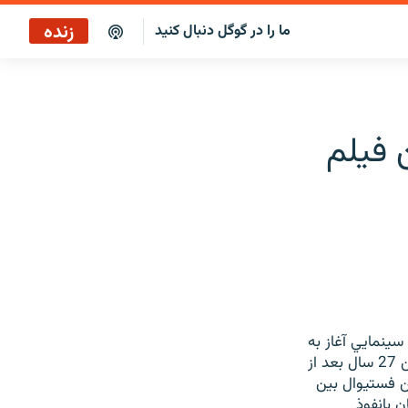
زنده
ما را در گوگل دنبال کنید
 فیلم
ينمايي آغاز به
كه با فيلم «هوو» در جشنواره حضور دارد، گفت: هنوز در اين 27 سال بعد از
ن فستيوال بين
ن بانفوذ