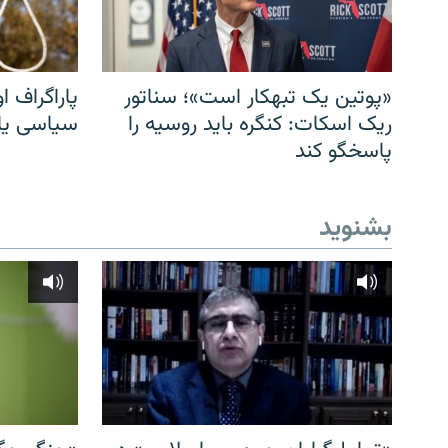
«پوتین یک تبهکار است»؛ سناتور
پاراگراف او
ریک اسکات: کنگره باید روسیه را
سیاسی یا 
پاسخگو کند
بشنوید