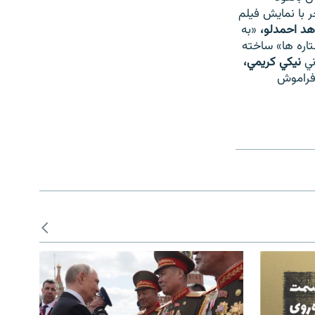
ر با نمايش فيلم
د احمدلو،
«به
اره ها» ساخته
ني
نيكي كريمي،
فراموش