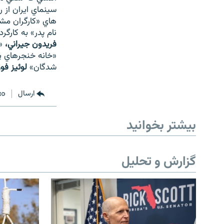
سينماي ايران از 
هاي «كارگران مشغ
نام پدر» به كارگرد
فريدون جيراني،
«
«خانه خنجرهاي پ
شدگان»
لوئيز فو
ارسال
بیشتر بخوانید
گزارش و تحلیل