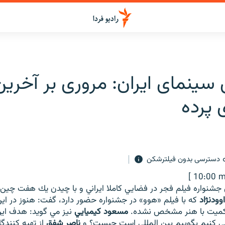
 سینمای ایران: مروری بر آخرین
 پرده
دسترسی بدون فیلترشکن
[ 10:00 m
شنواره فيلم فجر در فضايي كاملا ايراني و با چيدن يك هفت چين س
وودنژاد
اكميت با هنر مشخص نشده.
مسعود كيميايي
نيز مي گويد: هدف اي
ي كنيم بگوييم بين المللي است چيست؟ و
ناصر شفق
از تهيه كنندگا