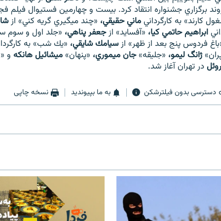
روند برگزاري جشنواره انتقاد كرد. بيست و چهارمين فستيوال فيلم فج
ول كارند» به كارگرداني
ماني حقيقي،
«چند ميگيري گريه كني» از
شاه
اني
ابراهيم حاتمي كيا،
«آفسايد» از
جعفر پناهي،
«جلد اول و سوم ست
باغ فردوس پنج بعد از ظهر» از
سيامك شايقي،
«يك شب» به كارگردا
ران»
ژانگ ليمو،
«جليقه»
جان ميموري،
«پنهان»
ميشائيل هانكه
و «
روئل
در تهران آغاز شد.
دسترسی بدون فیلترشکن
به ما بپیوندید
نسخه چاپی