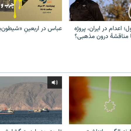
ل؛ اعدام در ایران، پروژه
عباس در اربعینِ «شیطون‌بل
مناقشهٔ درون مذهبی؟