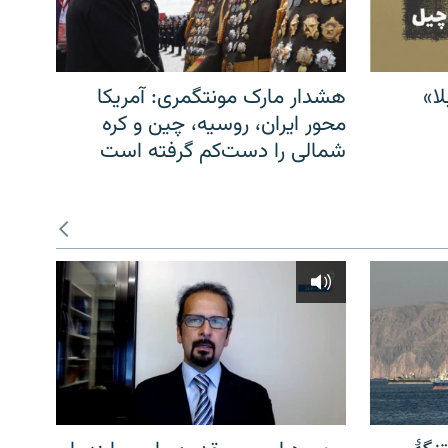
ا»
هشدار مارک مونتگمری: آمریکا
محور ایران، روسیه، چین و کره
شمالی را دست‌کم گرفته است