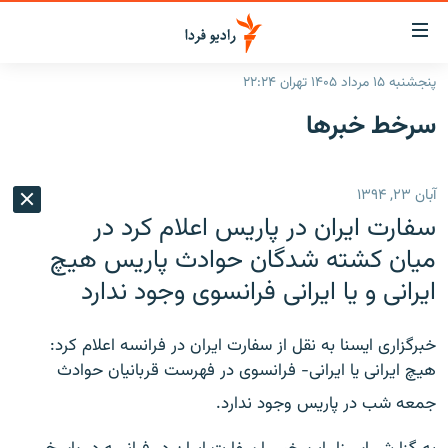
ینک‌های
ابلیت
سترسی
پنجشنبه ۱۵ مرداد ۱۴۰۵ تهران ۲۲:۲۴
ازگشت
صفحه اصلی
سرخط‌ خبرها
ازگشت
ایران
ه
نوی
جهان
آبان ۲۳, ۱۳۹۴
صلی
رادیو
فتن
سفارت ایران در پاریس اعلام کرد در
ه
پادکست
انتخاب کنید و بشنوید
میان کشته شدگان حوادث پاریس هیچ
فحه
ایرانی و یا ایرانی فرانسوی وجود ندارد
چندرسانه‌ای
برنامه‌های رادیویی
ستجو
زنان فردا
فرکانس‌ها
گزارش‌های تصویری
خبرگزاری ایسنا به نقل از سفارت ایران در فرانسه اعلام کرد:
گزارش‌های ویدئویی
هیچ ایرانی یا ایرانی- فرانسوی در فهرست قربانیان حوادث
English
جمعه شب در پاریس وجود ندارد.
به ما بپیوندید