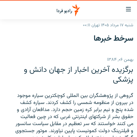
ینک‌های
ابلیت
سترسی
شنبه ۱۷ مرداد ۱۴۰۵ تهران ۰۰:۱۱
ازگشت
صفحه اصلی
سرخط‌ خبرها
ازگشت
ایران
ه
نوی
جهان
بهمن ۰۶, ۱۳۸۴
صلی
رادیو
فتن
برگزیده آخرین اخبار از جهان دانش و
ه
پادکست
انتخاب کنید و بشنوید
پزشکی
فحه
چندرسانه‌ای
برنامه‌های رادیویی
ستجو
گروهی از پژوهشگران بین المللی کوچکترین سیاره موجود
زنان فردا
فرکانس‌ها
گزارش‌های تصویری
در بیرون از منظومه شمسی را کشف کردند. سیاره کشف
شده پنج و نیم برابر کره زمین حجم دارد. مدافعان آزادی و
گزارش‌های ویدئویی
English
حقوق بشر از شرکتهای اینترنتی غربی که در چین فعالیت
می کنند خواستند که سر تعظیم در مقابل سیاست سانسور
و فیلترینگ دولت کمونیست پایین نیاورند. موتور جستجوی
به ما بپیوندید