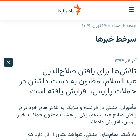
ینک‌های
ابلیت
سترسی
جمعه ۱۶ مرداد ۱۴۰۵ تهران ۱۰:۴۲
ازگشت
صفحه اصلی
سرخط‌ خبرها
ازگشت
ایران
ه
نوی
جهان
آذر ۰۴, ۱۳۹۴
صلی
رادیو
فتن
تلاش‌ها برای یافتن صلاح‌الدین
ه
پادکست
انتخاب کنید و بشنوید
عبدالسلام، مظنون به دست داشتن در
فحه
حملات پاریس، افزایش یافته است
چندرسانه‌ای
برنامه‌های رادیویی
ستجو
زنان فردا
فرکانس‌ها
گزارش‌های تصویری
مأموران امنیتی در فرانسه و بلژیک به تلاش‌های خود برای
گزارش‌های ویدئویی
یافتن صلاح عبدالسلام، یکی از هشت مظنون حملات اخیر
English
پاریس، افزایش داده‌اند.
به ما بپیوندید
به گفته مقام‌های امنیتی، شواهد نشان از آن دارد که