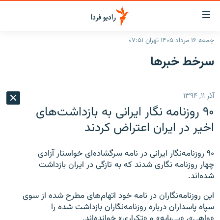
ینک‌های
ابلیت
سترسی
جمعه ۱۶ مرداد ۱۴۰۵ تهران ۰۷:۵۱
ازگشت
صفحه اصلی
سرخط‌ خبرها
ازگشت
ایران
ه
نوی
جهان
آذر ۱۱, ۱۳۹۴
صلی
رادیو
فتن
۹۰ روزنامه نگار ایرانی به بازداشت‌های
ه
پادکست
انتخاب کنید و بشنوید
اخیر در ایران اعتراض کردند
فحه
چندرسانه‌ای
برنامه‌های رادیویی
ستجو
۹۰ روزنامه‌نگار ایرانی در نامه‌ سرگشاده‌ای خواستار آزادی
زنان فردا
فرکانس‌ها
گزارش‌های تصویری
چهار روزنامه نگاری شدند که به تازگی در ایران بازداشت
شده‌اند.
گزارش‌های ویدئویی
English
این روزنامه‌نگاران در نامه خود اتهام‌های مطرح شده از سوی
سپاه پاسداران درباره روزنامه‌نگاران بازداشت شده را
به ما بپیوندید
«واهی»، «بی‌پایه» و «تکراری» خوانده‌اند.