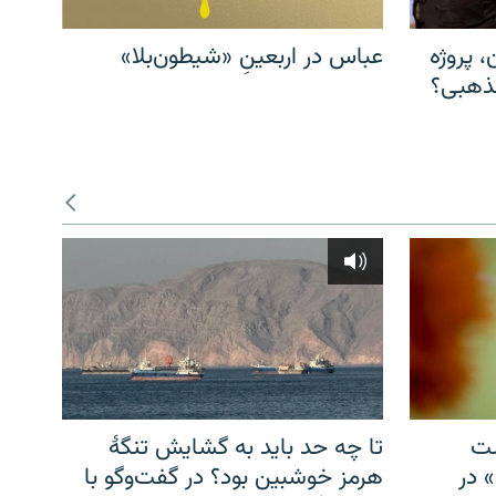
، پروژه
عباس در اربعینِ «شیطون‌بلا»
مذهبی؟
شت
تا چه حد باید به گشایش تنگهٔ
» در
هرمز خوشبین بود؟ در گفت‌وگو با