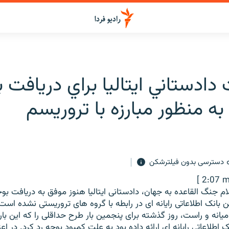
ادستاني ايتاليا براي دريافت 
به منظور مبارزه با تروريسم
دسترسی بدون فیلترشکن
[ 2:07 m
علام جنگ القاعده به جهان، دادستانی ایتالیا هنوز موفق به دریافت بوج
تن بانک اطلاعاتی رایانه ای در رابطه با گروه های تروریستی نشده است
انه و راست، روز گذشته برای پنجمین بار طرح حداقلی را که این بار 
نک اطلاعاتی رایانه ای ارائه داده بود به علت کمبود بوجه رد کرد. در ا