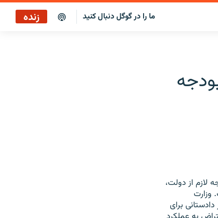
زنده
ما را در گوگل دنبال کنید
بازپخش کافه فردا
پخش رادیویی
بودجه
پخش آنلاین
پخش ماهواره‌ای
ه لازم از دولت،
. وزارت
دادستانی برای
عتراض به عملکرد