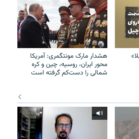
ا»
هشدار مارک مونتگمری: آمریکا
محور ایران، روسیه، چین و کره
شمالی را دست‌کم گرفته است