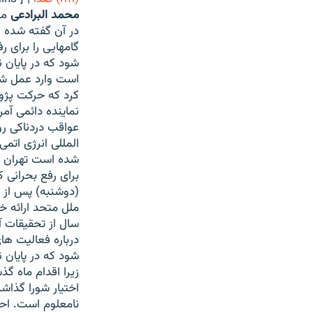
محمد البرادعی
مد
در آن گفته شده ا
گامهایی را برای 
شود که در پایان 
است وارد عمل ش
کرد که حرکت پژوه
نماینده دائمی آمر
عواقب دردناکی ر
المللی انرژی اتمی
شده است تهران عم
برای رفع بحرانی 
(دوشنبه) پس از ع
ملل متحد ارائه 
سال از تحقیقات آ
درباره فعالیت ها
شود که در پایان 
زیرا اقدام ماه گ
اختیار شورا گذاش
نامعلوم است. احت