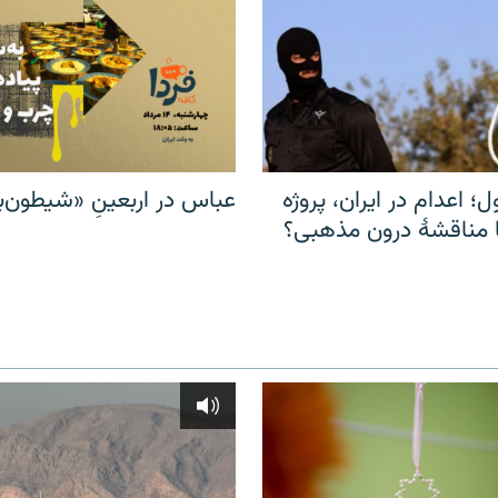
ل؛ اعدام در ایران، پروژه
عباس در اربعینِ «شیطون‌بل
مناقشهٔ درون مذهبی؟