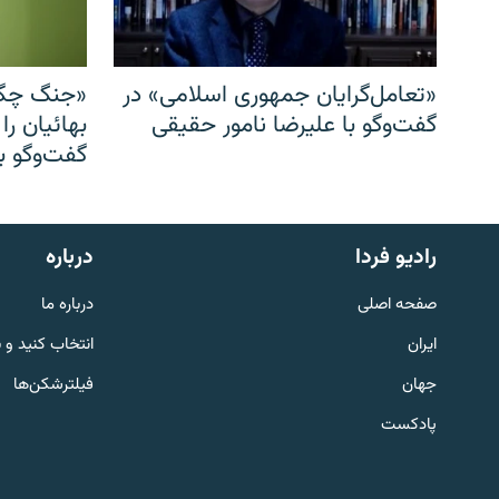
«تعامل‌گرایان جمهوری اسلامی» در
«جنگ چگو
گفت‌وگو با علیرضا نامور حقیقی
بهائیان را
گفت‌وگو با
English
رادیو فردا
درباره
به ما بپیوندید
صفحه اصلی
درباره ما
ایران
انتخاب کنید و 
جهان
فیلترشکن‌ها
پادکست
زبان‌های دیگر