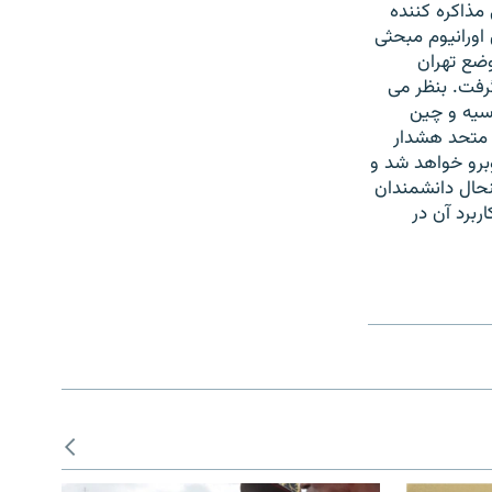
 مذاکره کننده
اورانیوم مبحثی
وضع تهران
رفت. بنظر می
سیه و چین
ل متحد هشدار
وبرو خواهد شد و
ینحال دانشمندان
ربرد آن در