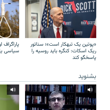
«پوتین یک تبهکار است»؛ سناتور
پاراگراف او
ریک اسکات: کنگره باید روسیه را
سیاسی یا 
پاسخگو کند
بشنوید