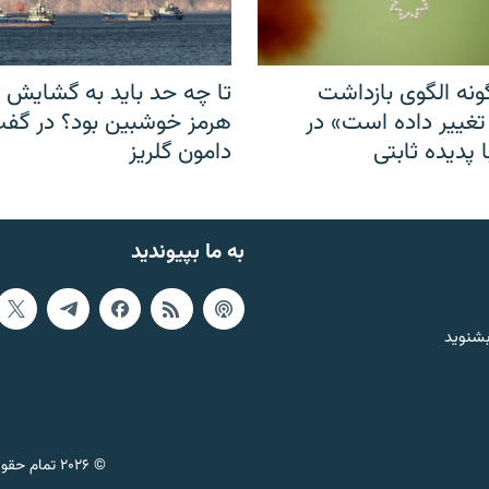
نه الگوی بازداشت
تا چه حد باید به گشایش ت
 تغییر داده است» در
هرمز خوشبین بود؟ در گفت‌
 پدیده ثابتی
دامون گلریز
به ما بپیوندید
بشنوید
© ۲۰۲۶ تمام حقوق این وب‌سایت، بر اساس مقررات کپی‌رایت، برای رادیو فردا محفوظ است.