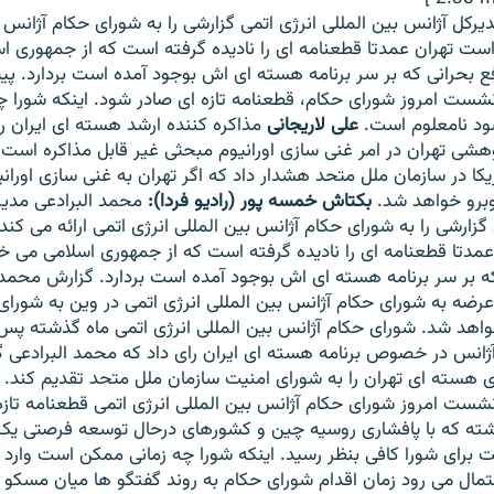
یرکل آژانس بین المللی انرژی اتمی گزارشی را به شورای حکام آژانس ا
ست تهران عمدتا قطعنامه ای را نادیده گرفته است که از جمهوری ا
رفع بحرانی که بر سر برنامه هسته ای اش بوجود آمده است بردارد. پ
نشست امروز شورای حکام، قطعنامه تازه ای صادر شود. اینکه شورا 
ود نامعلوم است.
علی لاریجانی
مذاکره کننده ارشد هسته ای ایران رو
شی تهران در امر غنی سازی اورانیوم مبحثی غیر قابل مذاکره است
یکا در سازمان ملل متحد هشدار داد که اگر تهران به غنی سازی اورانی
وبرو خواهد شد.
بکتاش خمسه پور (رادیو فردا):
محمد البرادعی مدیر
 گزارشی را به شورای حکام آژانس بین المللی انرژی اتمی ارائه می کند
دتا قطعنامه ای را نادیده گرفته است که از جمهوری اسلامی می خو
که بر سر برنامه هسته ای اش بوجود آمده است بردارد. گزارش محمد ا
رضه به شورای حکام آژانس بین المللی انرژی اتمی در وین به شورای
خواهد شد. شورای حکام آژانس بین المللی انرژی اتمی ماه گذشته پ
ژانس در خصوص برنامه هسته ای ایران رای داد که محمد البرادعی گ
ی هسته ای تهران را به شورای امنیت سازمان ملل متحد تقدیم کند.
نشست امروز شورای حکام آژانس بین المللی انرژی اتمی قطعنامه تاز
ذشته که با پافشاری روسیه چین و کشورهای درحال توسعه فرصتی یک 
ت برای شورا کافی بنظر رسید. اینکه شورا چه زمانی ممکن است وارد
مال می رود زمان اقدام شورای حکام به روند گفتگو ها میان مسکو و 