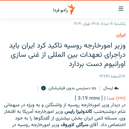
ینک‌های
ابلیت
سترسی
یکشنبه ۱۸ مرداد ۱۴۰۵ تهران ۱۹:۴۱
ازگشت
صفحه اصلی
ايران
ازگشت
ایران
وزیر امورخارجه روسیه تاکید کرد ایران باید
ه
نوی
جهان
دراجرای تعهدات بین المللی از غنی سازی
صلی
رادیو
اورانیوم دست بردارد
فتن
ه
پادکست
انتخاب کنید و بشنوید
۱۷/اسفند/۱۳۸۴
فحه
چندرسانه‌ای
برنامه‌های رادیویی
ستجو
ارسال
دسترسی بدون فیلترشکن
زنان فردا
فرکانس‌ها
گزارش‌های تصویری
(rm) صدا
|
[ 3:19 mins ]
گزارش‌های ویدئویی
در دیدار وزیر امورخارجه روسیه از واشنگتن و به ویژه در میهمانی
English
شام دوشنبه‌شب
کاندولیزا رایس
وزیر امورخارجه آمریکا به افتخار
وی، مسئله اتمی ایران بخش بیشتری از گفتگوها را به خود
به ما بپیوندید
اختصاص داد. آقای
سرگئی لاوروف
وزیر امورخارجه روسیه در