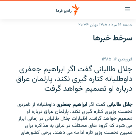
ینک‌های
ابلیت
سترسی
جمعه ۱۶ مرداد ۱۴۰۵ تهران ۲۰:۳۴
ازگشت
صفحه اصلی
سرخط‌ خبرها
ازگشت
ایران
ه
نوی
جهان
فروردین ۱۶, ۱۳۸۵
صلی
رادیو
فتن
جلال طالبانی گفت اگر ابراهیم جعفری
ه
پادکست
انتخاب کنید و بشنوید
داوطلبانه کناره گیری نکند، پارلمان عراق
فحه
درباره او تصمیم خواهد گرفت
چندرسانه‌ای
برنامه‌های رادیویی
ستجو
زنان فردا
فرکانس‌ها
گزارش‌های تصویری
جلال طالبانی
گفت اگر
ابراهیم جعفری
داوطلبانه از نامزدی
گزارش‌های ویدئویی
نخست وزیری کناره گیری نکند، پارلمان عراق درباره او
English
تصمیم خواهد گرفت. اظهارات جلال طالبانی در زمانی ابراز
می شود که گروه های مختلف در عراق به مذاکره برای
به ما بپیوندید
تعیین نخست وزیر تازه ادامه می دهند. برخی کشورهای