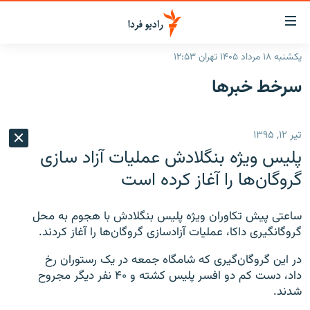
ینک‌های
ابلیت
سترسی
یکشنبه ۱۸ مرداد ۱۴۰۵ تهران ۱۲:۵۳
ازگشت
صفحه اصلی
سرخط‌ خبرها
ازگشت
ایران
ه
نوی
جهان
تیر ۱۲, ۱۳۹۵
صلی
رادیو
فتن
پلیس ویژه بنگلادش عملیات آزاد سازی
ه
پادکست
انتخاب کنید و بشنوید
گروگان‌ها را آغاز کرده است
فحه
چندرسانه‌ای
برنامه‌های رادیویی
ستجو
ساعتی پیش تکاوران ویژه پلیس بنگلادش با هجوم به محل
زنان فردا
فرکانس‌ها
گزارش‌های تصویری
گروگانگیری داکا، عملیات آزادسازی گروگان‌ها را آغاز کردند.
گزارش‌های ویدئویی
English
در این گروگان‌گیری که شامگاه جمعه در یک رستوران رخ
داد، دست کم دو افسر پلیس کشته و ۴۰ نفر دیگر مجروح
شدند.
به ما بپیوندید