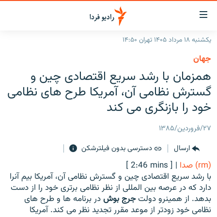
ینک‌های
ابلیت
سترسی
یکشنبه ۱۸ مرداد ۱۴۰۵ تهران ۱۴:۵۰
ازگشت
صفحه اصلی
جهان
ازگشت
ایران
همزمان با رشد سریع اقتصادی چین و
ه
نوی
جهان
گسترش نظامی آن، آمریکا طرح های نظامی
صلی
رادیو
خود را بازنگری می کند
فتن
ه
پادکست
انتخاب کنید و بشنوید
۲۷/فروردین/۱۳۸۵
فحه
چندرسانه‌ای
برنامه‌های رادیویی
ستجو
ارسال
دسترسی بدون فیلترشکن
زنان فردا
فرکانس‌ها
گزارش‌های تصویری
(rm) صدا
|
[ 2:46 mins ]
گزارش‌های ویدئویی
با رشد سریع اقتصادی چین و گسترش نظامی آن، آمریکا بیم آنرا
English
دارد که در عرصه بین المللی از نظر نظامی برتری خود را از دست
بدهد. از همینرو دولت
جرج بوش
در برنامه ها و طرح های
به ما بپیوندید
نظامی خود زودتر از موعد مقرر تجدید نظر می کند. آمریکا