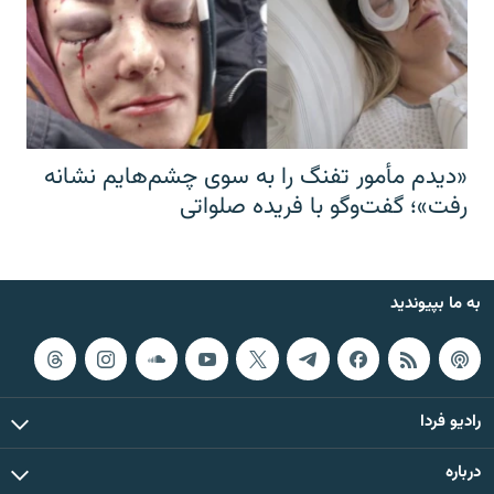
«دیدم مأمور تفنگ را به سوی چشم‌هایم نشانه
رفت»؛ گفت‌و‌گو با فریده صلواتی
به ما بپیوندید
رادیو فردا
درباره