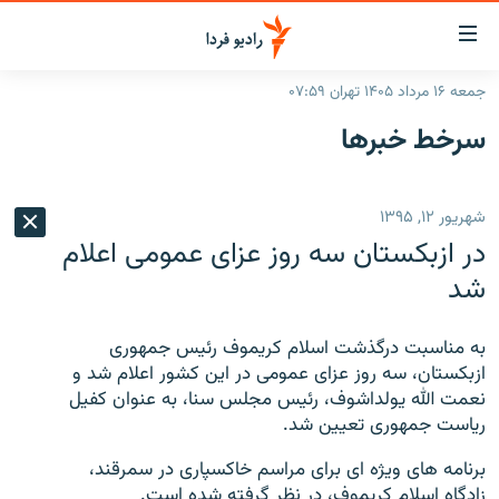
ینک‌های
ابلیت
سترسی
جمعه ۱۶ مرداد ۱۴۰۵ تهران ۰۷:۵۹
ازگشت
صفحه اصلی
سرخط‌ خبرها
ازگشت
ایران
ه
نوی
جهان
شهریور ۱۲, ۱۳۹۵
صلی
رادیو
فتن
در ازبکستان سه روز عزای عمومی اعلام
ه
پادکست
انتخاب کنید و بشنوید
شد
فحه
چندرسانه‌ای
برنامه‌های رادیویی
ستجو
به مناسبت درگذشت اسلام کریموف رئیس جمهوری
زنان فردا
فرکانس‌ها
گزارش‌های تصویری
ازبکستان، سه روز عزای عمومی در این کشور اعلام شد و
نعمت الله یولداشوف، رئیس مجلس سنا، به عنوان کفیل
گزارش‌های ویدئویی
English
ریاست جمهوری تعیین شد.
برنامه های ویژه ای برای مراسم خاکسپاری در سمرقند،
به ما بپیوندید
زادگاه اسلام کریموف، در نظر گرفته شده است.