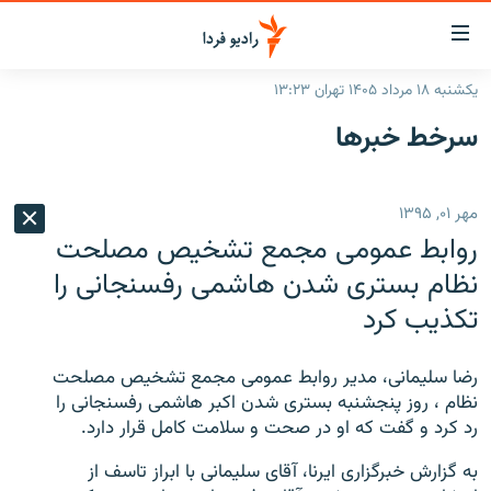
ینک‌های
ابلیت
سترسی
یکشنبه ۱۸ مرداد ۱۴۰۵ تهران ۱۳:۲۳
ازگشت
صفحه اصلی
سرخط‌ خبرها
ازگشت
ایران
ه
نوی
جهان
مهر ۰۱, ۱۳۹۵
صلی
رادیو
فتن
روابط عمومی مجمع تشخیص مصلحت
ه
پادکست
انتخاب کنید و بشنوید
نظام بستری شدن هاشمی رفسنجانی را
فحه
تکذیب کرد
چندرسانه‌ای
برنامه‌های رادیویی
ستجو
زنان فردا
فرکانس‌ها
گزارش‌های تصویری
رضا سلیمانی، مدیر روابط عمومی مجمع تشخیص مصلحت
گزارش‌های ویدئویی
نظام ، روز پنجشنبه بستری شدن اکبر هاشمی رفسنجانی را
English
رد کرد و گفت که او در صحت و سلامت کامل قرار دارد.
به ما بپیوندید
به گزارش خبرگزاری ایرنا، آقای سلیمانی با ابراز تاسف از