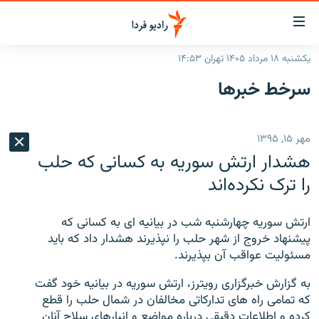
ینک‌های
ابلیت
سترسی
یکشنبه ۱۸ مرداد ۱۴۰۵ تهران ۱۴:۵۳
ازگشت
صفحه اصلی
سرخط‌ خبرها
ازگشت
ایران
ه
نوی
جهان
مهر ۱۵, ۱۳۹۵
صلی
رادیو
فتن
هشدار ارتش سوریه به کسانی که حلب
ه
پادکست
انتخاب کنید و بشنوید
را ترک نکرده‌اند
فحه
چندرسانه‌ای
برنامه‌های رادیویی
ستجو
ارتش سوریه چهارشنبه شب در بیانیه ای به کسانی که
زنان فردا
فرکانس‌ها
گزارش‌های تصویری
پیشنهاد خروج از شهر حلب را نپذیرند هشدار داد که باید
مسئولیت عواقب آن بپذیرند.
گزارش‌های ویدئویی
English
به گزارش خبرگزاری رویترز، ارتش سوریه در بیانیه خود گفت
که تمامی راه های تدارکاتی مخالفان در شمال حلب را قطع
به ما بپیوندید
کرده و اطلاعات دقیقی درباره مواضع و انبارهای سلاح آنان