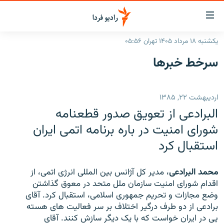
ینک‌های
ابلیت
سترسی
یکشنبه ۱۸ مرداد ۱۴۰۵ تهران ۰۵:۵۶
ازگشت
صفحه اصلی
سرخط‌ خبرها
ازگشت
ایران
ه
نوی
جهان
اردیبهشت ۲۲, ۱۳۸۵
صلی
رادیو
فتن
البرادعی از تعویق صدور قطعنامه
ه
پادکست
انتخاب کنید و بشنوید
شورای امنیت در باره برنامه اتمی ایران
فحه
استقبال کرد
چندرسانه‌ای
برنامه‌های رادیویی
ستجو
زنان فردا
فرکانس‌ها
گزارش‌های تصویری
محمد البرادعی
، مدیر کل آژانس بین المللی انرژی اتمی، از
گزارش‌های ویدئویی
اقدام شورای امنیت سازمان ملل متحد در معوق گذاشتن
English
وضع مجازات و تحریم جمهوری اسلامی، استقبال کرد. آقای
برادعی از دو طرف درگیر اختلاف بر سر فعالیت های هسته
به ما بپیوندید
یی در ایران خواست که با یک دیگر سازش کنند. آقای