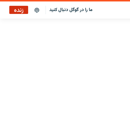
زنده
ما را در گوگل دنبال کنید
سرخط خبرها ۴:۰۰
پخش رادیویی
سرخط خبرها
پخش ماهواره‌ای