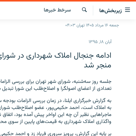
ینک‌های
سرخط‌ خبرها
زیربخش‌ها
ابلیت
سترسی
جستجو
جمعه ۱۶ مرداد ۱۴۰۵ تهران ۰۴:۰۳
صفحه اصلی
ازگشت
ایران
ازگشت
آبان ۱۸, ۱۳۹۵
ه
جهان
نوی
ادامه جنجال املاک شهرداری در شورا
صلی
رادیو
منجر شد
فتن
پادکست
انتخاب کنید و بشنوید
ه
فحه
جلسه روز سه‌شنبه، شورای شهر تهران برای بررسی الزام
چندرسانه‌ای
برنامه‌های رادیویی
ستجو
تعدادی از اعضای اصولگرا و اصلاح‌طلب این شورا تبدیل 
زنان فردا
فرکانس‌ها
گزارش‌های تصویری
گزارش‌های ویدئویی
به املاک است، احمد حکیمی‌پور، عضو اصلاح‌طلب شورای 
ماجراهایی نظیر آن چه این اواخر پیش آمده بود، اتفاق ن
واگذاری املاک شهرداری به قیمت‌های پایین از سوی محمد 
بر پایه این گزارش، پرویز سروری فریاد زد و احمد حکیمی‌