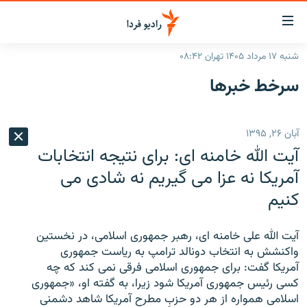
ینک‌های
ابلیت
سترسی
شنبه ۱۷ مرداد ۱۴۰۵ تهران ۰۸:۴۲
ازگشت
صفحه اصلی
سرخط‌ خبرها
ازگشت
ایران
ه
نوی
جهان
آبان ۲۶, ۱۳۹۵
صلی
رادیو
فتن
آیت الله خامنه ای: برای نتیجه انتخابات
ه
پادکست
انتخاب کنید و بشنوید
آمریکا نه عزا می گیریم نه شادی می
فحه
کنیم
چندرسانه‌ای
برنامه‌های رادیویی
ستجو
زنان فردا
فرکانس‌ها
گزارش‌های تصویری
آیت الله علی خامنه ای، رهبر جمهوری اسلامی، در نخستین
گزارش‌های ویدئویی
واکنشش به انتخاب دونالد ترامپ به ریاست جمهوری
English
آمریکا گفت: برای جمهوری اسلامی فرقی نمی کند که چه
کسی رئیس جمهوری آمریکا شود زیرا، به گفته او، «جمهوری
به ما بپیوندید
اسلامی همواره از هر دو حزبِ مطرحِ آمریکا شاهد دشمنی