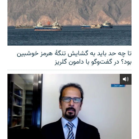
تا چه حد باید به گشایش تنگهٔ هرمز خوشبین
بود؟ در گفت‌وگو با دامون گلریز