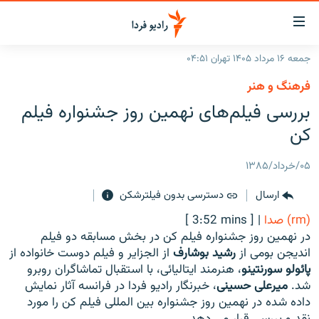
ینک‌های
ابلیت
سترسی
جمعه ۱۶ مرداد ۱۴۰۵ تهران ۰۴:۵۱
ازگشت
صفحه اصلی
فرهنگ و هنر
ازگشت
ایران
بررسی فیلم‌های نهمین روز جشنواره فیلم
ه
نوی
جهان
کن
صلی
رادیو
فتن
۰۵/خرداد/۱۳۸۵
ه
پادکست
انتخاب کنید و بشنوید
فحه
ارسال
دسترسی بدون فیلترشکن
چندرسانه‌ای
برنامه‌های رادیویی
ستجو
(rm) صدا
|
[ 3:52 mins ]
زنان فردا
فرکانس‌ها
گزارش‌های تصویری
در نهمین روز جشنواره فیلم کن در بخش مسابقه دو فیلم
اندیجن بومی از
رشید بوشارف
از الجزایر و فیلم دوست خانواده از
گزارش‌های ویدئویی
English
پائولو سورنتینو
، هنرمند ایتالیائی، با استقبال تماشاگران روبرو
شد.
میرعلی حسینی
، خبرنگار رادیو فردا در فرانسه آثار نمایش
داده شده در نهمین روز جشنواره بین المللی فیلم کن را مورد
به ما بپیوندید
نقد و بررسی قرار می دهد.