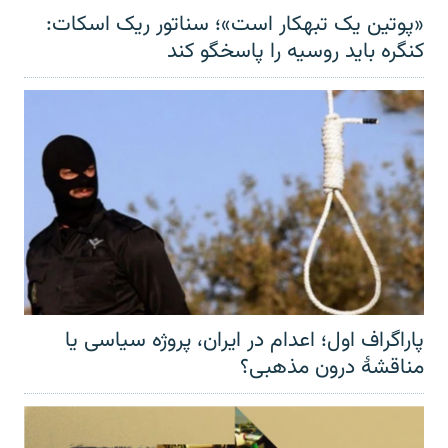
«پوتین یک تبهکار است»؛ سناتور ریک اسکات:
کنگره باید روسیه را پاسخگو کند
پاراگراف اول؛ اعدام در ایران، پروژه سیاسی یا
مناقشهٔ درون مذهبی؟