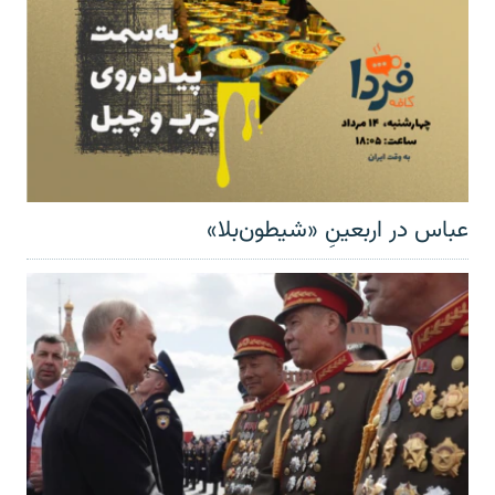
عباس در اربعینِ «شیطون‌بلا»