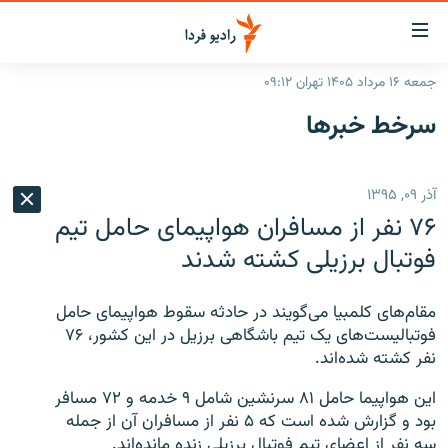
ینک‌های
ابلیت
سترسی
جمعه ۱۶ مرداد ۱۴۰۵ تهران ۰۹:۱۲
ازگشت
صفحه اصلی
سرخط‌ خبرها
ازگشت
ایران
ه
نوی
جهان
آذر ۰۹, ۱۳۹۵
صلی
رادیو
فتن
۷۶ نفر از مسافران هواپیمای حامل تیم
ه
پادکست
انتخاب کنید و بشنوید
فوتبال برزیلی کشته شدند
فحه
چندرسانه‌ای
برنامه‌های رادیویی
ستجو
مقام‌های کلمبیا می‌گویند در حادثه سقوط هواپیمای حامل
زنان فردا
فرکانس‌ها
گزارش‌های تصویری
فوتبالیست‌های یک تیم باشگاهی برزیل در این کشور، ۷۶
نفر کشته شده‌اند.
گزارش‌های ویدئویی
English
این هواپیما حامل ۸۱ سرنشین شامل ۹ خدمه و ۷۲ مسافر
بود و گزارش شده است که ۵ نفر از مسافران آن از جمله
به ما بپیوندید
سه نفر از اعضای تیم فوتبال برزیلی زنده مانده‌اند.