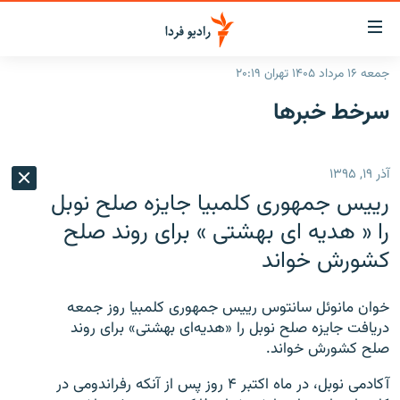
ینک‌های
ابلیت
سترسی
جمعه ۱۶ مرداد ۱۴۰۵ تهران ۲۰:۱۹
ازگشت
صفحه اصلی
سرخط‌ خبرها
ازگشت
ایران
ه
نوی
جهان
آذر ۱۹, ۱۳۹۵
صلی
رادیو
فتن
رییس جمهوری کلمبیا جایزه صلح نوبل
ه
پادکست
انتخاب کنید و بشنوید
را « هدیه ای بهشتی » برای روند صلح
فحه
کشورش خواند
چندرسانه‌ای
برنامه‌های رادیویی
ستجو
زنان فردا
فرکانس‌ها
گزارش‌های تصویری
خوان مانوئل سانتوس رییس جمهوری کلمبیا روز جمعه
گزارش‌های ویدئویی
دریافت جایزه صلح نوبل را «هدیه‌ای بهشتی» برای روند
English
صلح کشورش خواند.
به ما بپیوندید
آکادمی نوبل، در ماه اکتبر ۴ روز پس از آنکه رفراندومی در