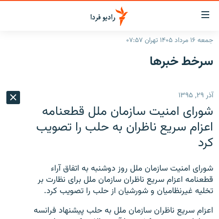
ینک‌های
ابلیت
سترسی
جمعه ۱۶ مرداد ۱۴۰۵ تهران ۰۷:۵۷
ازگشت
صفحه اصلی
سرخط‌ خبرها
ازگشت
ایران
ه
نوی
جهان
آذر ۲۹, ۱۳۹۵
صلی
رادیو
فتن
شورای امنیت سازمان ملل قطعنامه
ه
پادکست
انتخاب کنید و بشنوید
اعزام سریع ناظران به حلب را تصویب
فحه
کرد
چندرسانه‌ای
برنامه‌های رادیویی
ستجو
زنان فردا
فرکانس‌ها
گزارش‌های تصویری
شورای امنیت سازمان ملل روز دوشنبه به اتفاق آراء
گزارش‌های ویدئویی
قطعنامه اعزام سریع ناظران سازمان ملل برای نظارت بر
English
تخلیه غیرنظامیان و شورشیان از حلب را تصویب کرد.
به ما بپیوندید
اعزام سریع ناظران سازمان ملل به حلب پیشنهاد فرانسه