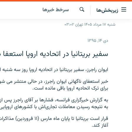
ینک‌های
سرخط‌ خبرها
زیربخش‌ها
ابلیت
سترسی
جستجو
شنبه ۱۷ مرداد ۱۴۰۵ تهران ۰۳:۰۲
صفحه اصلی
ازگشت
ایران
ازگشت
دی ۱۴, ۱۳۹۵
ه
جهان
نوی
سفیر بریتانیا در اتحادیه اروپا استعفا د
صلی
رادیو
فتن
پادکست
ایوان راجرز،‌ سفیر بریتانیا در اتحادیه اروپا روز سه شنب
انتخاب کنید و بشنوید
ه
فحه
چندرسانه‌ای
برنامه‌های رادیویی
خبر استعفای ناگهانی ایوان راجرز، در حالی منتشر می ش
ستجو
برای ترک اتحادیه اروپا باقی مانده است.
زنان فردا
فرکانس‌ها
گزارش‌های تصویری
به گزارش خبرگزاری فرانسه، فشارها بر آقای راجرز پس از آ
گزارش‌های ویدئویی
به نتیجه رسیدن معاملات تجاری‌اش با کشورهای اروپایی ب
قرار است بریتانیا تا پایان 
آغاز کند.