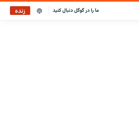
زنده
ما را در گوگل دنبال کنید
سرخط خبرها ۳:۰۰
پخش رادیویی
سرخط خبرها
پخش ماهواره‌ای