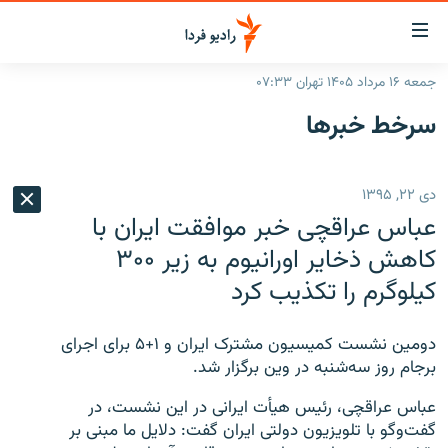
ینک‌های
ابلیت
سترسی
جمعه ۱۶ مرداد ۱۴۰۵ تهران ۰۷:۳۳
ازگشت
صفحه اصلی
سرخط‌ خبرها
ازگشت
ایران
ه
نوی
جهان
دی ۲۲, ۱۳۹۵
صلی
رادیو
فتن
عباس عراقچی خبر موافقت ایران با
ه
پادکست
انتخاب کنید و بشنوید
کاهش ذخایر اورانیوم به زیر ۳۰۰
فحه
کیلوگرم را تکذیب کرد
چندرسانه‌ای
برنامه‌های رادیویی
ستجو
زنان فردا
فرکانس‌ها
گزارش‌های تصویری
دومین نشست کمیسیون مشترک ایران و ۱+۵ برای اجرای
گزارش‌های ویدئویی
برجام روز سه‌شنبه در وین برگزار شد.
English
عباس عراقچی، رئیس هیأت ایرانی در این نشست، در
به ما بپیوندید
گفت‌وگو با تلویزیون دولتی ایران گفت: دلایل ما مبنی بر