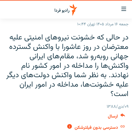
ینک‌های
ابلیت
سترسی
جمعه ۱۶ مرداد ۱۴۰۵ تهران ۱۰:۴۴
ازگشت
صفحه اصلی
در حالی که خشونت نیروهای امنیتی علیه
ازگشت
ایران
ه
معترضان در روز عاشورا با واکنش گسترده
نوی
جهان
جهانی روبه‌رو شد، مقام‌های ایرانی
صلی
رادیو
واکنش‌ها را مداخله در امور کشور نام
فتن
ه
نهادند. به نظر شما واکنش دولت‌های دیگر
پادکست
انتخاب کنید و بشنوید
فحه
علیه خشونت‌ها، مداخله در امور ایران
چندرسانه‌ای
برنامه‌های رادیویی
ستجو
است؟
زنان فردا
فرکانس‌ها
گزارش‌های تصویری
گزارش‌های ویدئویی
۰۹/دی/۱۳۸۸
English
ارسال
به ما بپیوندید
دسترسی بدون فیلترشکن