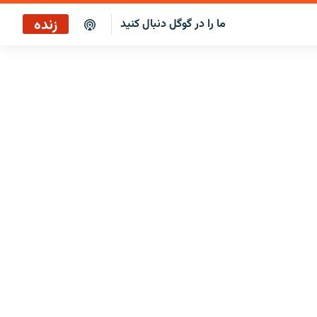
زنده
ما را در گوگل دنبال کنید
پوشش خبری ساعت ۱۷:۰۰
پخش رادیویی
پخش آنلاین
پخش ماهواره‌ای