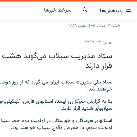
ینک‌های
سرخط‌ خبرها
زیربخش‌ها
ابلیت
سترسی
جستجو
شنبه ۱۷ مرداد ۱۴۰۵ تهران ۱۷:۱۸
صفحه اصلی
ازگشت
ایران
ازگشت
بهمن ۲۵, ۱۳۹۵
ه
جهان
نوی
ستاد مدیریت سیلاب می‌گوید هشت ا
صلی
رادیو
قرار دارند
فتن
پادکست
انتخاب کنید و بشنوید
ه
فحه
ستاد ملی مدیریت سیلاب ایران می گوید که از روز دو
چندرسانه‌ای
برنامه‌های رادیویی
ستجو
خواهند شد.
زنان فردا
فرکانس‌ها
گزارش‌های تصویری
بنا به گزارش خبرگزاری ایسنا، استانهای فارس، کهگیلویه‌
گزارش‌های ویدئویی
سیلابهای شدید قرار دارند.
استانهای هرمزگان و خوزستان در اولویتِ دومِ خطرِ سیلا
اولویت سوم، در معرض وقوع سیلاب خواهند بود.