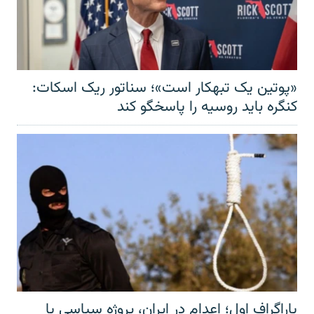
«پوتین یک تبهکار است»؛ سناتور ریک اسکات:
کنگره باید روسیه را پاسخگو کند
پاراگراف اول؛ اعدام در ایران، پروژه سیاسی یا