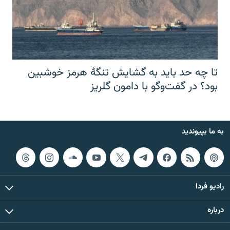
تا چه حد باید به گشایش تنگهٔ هرمز خوشبین
بود؟ در گفت‌وگو با دامون گلریز
به ما بپیوندید
رادیو فردا
درباره