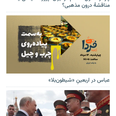
مناقشهٔ درون مذهبی؟
عباس در اربعینِ «شیطون‌بلا»