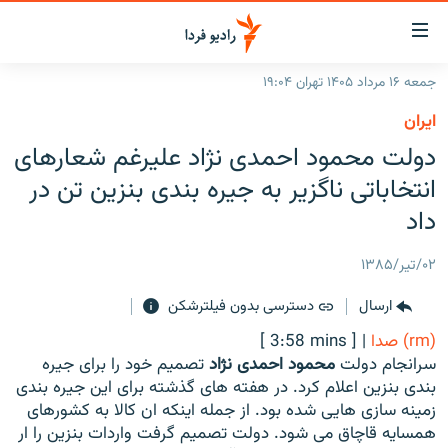
ینک‌های
ابلیت
سترسی
جمعه ۱۶ مرداد ۱۴۰۵ تهران ۱۹:۰۴
ازگشت
صفحه اصلی
ايران
ازگشت
ایران
دولت محمود احمدی نژاد علیرغم شعارهای
ه
نوی
جهان
انتخاباتی ناگزیر به جیره بندی بنزین تن در
صلی
رادیو
داد
فتن
ه
پادکست
انتخاب کنید و بشنوید
۰۲/تیر/۱۳۸۵
فحه
چندرسانه‌ای
برنامه‌های رادیویی
ستجو
ارسال
دسترسی بدون فیلترشکن
زنان فردا
فرکانس‌ها
گزارش‌های تصویری
(rm) صدا
|
[ 3:58 mins ]
گزارش‌های ویدئویی
سرانجام دولت
محمود احمدی نژاد
تصمیم خود را برای جیره
English
بندی بنزین اعلام کرد. در هفته های گذشته برای این جیره بندی
زمینه سازی هایی شده بود. از جمله اینکه ان کالا به کشورهای
به ما بپیوندید
همسایه قاچاق می شود. دولت تصمیم گرفت واردات بنزین را ار