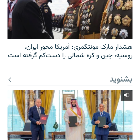
هشدار مارک مونتگمری: آمریکا محور ایران،
روسیه، چین و کره شمالی را دست‌کم گرفته است
بشنوید