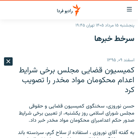
ینک‌های
ابلیت
سترسی
پنجشنبه ۱۵ مرداد ۱۴۰۵ تهران ۱۹:۴۵
ازگشت
صفحه اصلی
سرخط‌ خبرها
ازگشت
ایران
ه
نوی
جهان
اسفند ۰۹, ۱۳۹۵
صلی
رادیو
فتن
کمیسیون قضایی مجلس برخی شرایط
ه
پادکست
انتخاب کنید و بشنوید
اعدام محکومان مواد مخدر را تصویب
فحه
کرد
چندرسانه‌ای
برنامه‌های رادیویی
ستجو
زنان فردا
فرکانس‌ها
گزارش‌های تصویری
حسن نوروزی، سخنگوی کمیسیون قضایی و حقوقی
گزارش‌های ویدئویی
مجلس شورای اسلامی روز یکشنبه، از تعیین برخی شرایط
English
صدور حکم اعدامبرای محکومان مواد مخدر خبر داد.
به ما بپیوندید
به گفته آقای نوروزی ، استفاده از سلاح گرم، سردسته باند