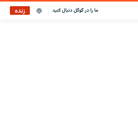
زنده
ما را در گوگل دنبال کنید
پاراگراف اول
پخش رادیویی
پاراگراف اول
پخش ماهواره‌ای