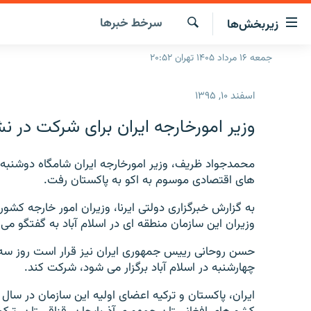
ینک‌های
سرخط‌ خبرها
زیربخش‌ها
ابلیت
سترسی
جستجو
جمعه ۱۶ مرداد ۱۴۰۵ تهران ۲۰:۵۲
صفحه اصلی
ازگشت
ایران
ازگشت
اسفند ۱۰, ۱۳۹۵
ه
جهان
نوی
وزیر امورخارجه ایران برای شرکت در 
صلی
رادیو
فتن
پادکست
محمدجواد ظریف، وزیر امورخارجه ایران شامگاه دوشنب
انتخاب کنید و بشنوید
ه
های اقتصادی موسوم به اکو به پاکستان رفت.
فحه
چندرسانه‌ای
برنامه‌های رادیویی
ستجو
به گزارش خبرگزاری دولتی ایرنا، وزیران امور خارجه 
زنان فردا
فرکانس‌ها
گزارش‌های تصویری
وزیران این سازمان منطقه ای در اسلام آباد به گفتگو می 
گزارش‌های ویدئویی
حسن روحانی رییس جمهوری ایران نیز قرار است روز سه 
چهارشنبه در اسلام آباد برگزار می شود، شرکت کند.