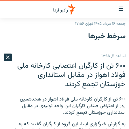
ینک‌های
ابلیت
سترسی
جمعه ۱۶ مرداد ۱۴۰۵ تهران ۱۷:۵۶
ازگشت
صفحه اصلی
سرخط‌ خبرها
ازگشت
ایران
ه
نوی
جهان
اسفند ۱۱, ۱۳۹۵
صلی
رادیو
فتن
۶۰۰ تن از کارگران اعتصابی کارخانه ملی
ه
پادکست
انتخاب کنید و بشنوید
فولاد اهواز در مقابل استانداری
فحه
خوزستان تجمع کردند
چندرسانه‌ای
برنامه‌های رادیویی
ستجو
زنان فردا
فرکانس‌ها
گزارش‌های تصویری
۶۰۰ تن از کارگران کارخانه ملی فولاد اهواز در هجدهمین
گزارش‌های ویدئویی
روز از اعتراض صنفی کارگران این واحد تولیدی در مقابل
English
استانداری خوزستان تجمع کردند.
به ما بپیوندید
به گزارش خبرگزاری ایلنا، این گروه از کارگران گفتند که به