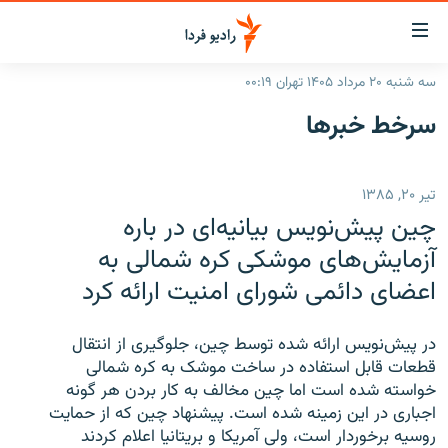
ینک‌های
ابلیت
سترسی
سه شنبه ۲۰ مرداد ۱۴۰۵ تهران ۰۰:۱۹
ازگشت
صفحه اصلی
سرخط‌ خبرها
ازگشت
ایران
ه
نوی
جهان
تیر ۲۰, ۱۳۸۵
صلی
رادیو
فتن
چین پیش‌نویس بیانیه‌ای در باره
ه
پادکست
انتخاب کنید و بشنوید
آزمایش‌های موشکی کره شمالی به
فحه
اعضای دائمی شورای امنیت ارائه کرد
چندرسانه‌ای
برنامه‌های رادیویی
ستجو
زنان فردا
فرکانس‌ها
گزارش‌های تصویری
در پیش‌نویس ارائه شده توسط چین، جلوگیری از انتقال
بشنوید
گزارش‌های ویدئویی
قطعات قابل استفاده در ساخت موشک به کره شمالی
English
خواسته شده است اما چین مخالف به کار بردن هر گونه
اجباری در این زمینه شده است. پیشنهاد چین که از حمایت
به ما بپیوندید
روسیه برخوردار است، ولی آمریکا و بریتانیا اعلام کردند