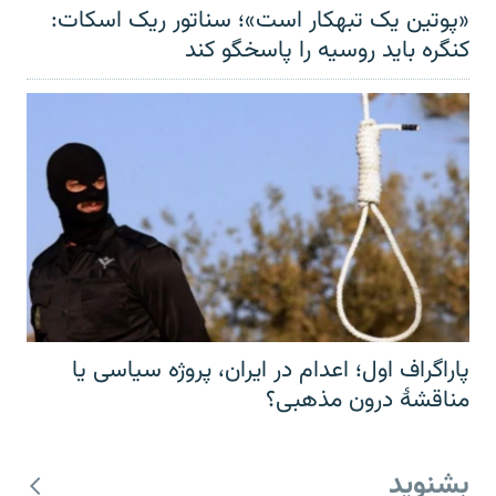
«پوتین یک تبهکار است»؛ سناتور ریک اسکات:
کنگره باید روسیه را پاسخگو کند
پاراگراف اول؛ اعدام در ایران، پروژه سیاسی یا
مناقشهٔ درون مذهبی؟
بشنوید