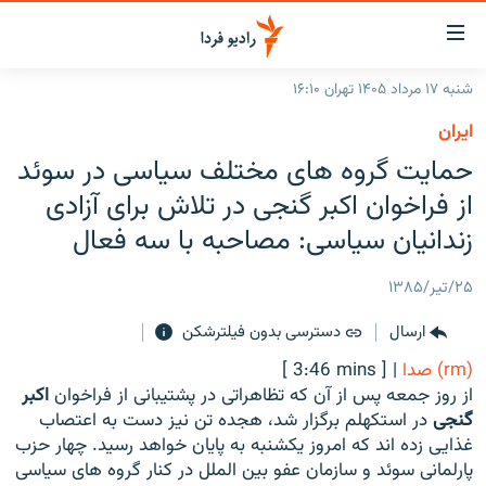
ینک‌های
ابلیت
سترسی
شنبه ۱۷ مرداد ۱۴۰۵ تهران ۱۶:۱۰
ازگشت
صفحه اصلی
ايران
ازگشت
ایران
حمایت گروه های مختلف سیاسی در سوئد
ه
نوی
جهان
از فراخوان اکبر گنجی در تلاش برای آزادی
صلی
رادیو
زندانیان سیاسی: مصاحبه با سه فعال
فتن
ه
پادکست
انتخاب کنید و بشنوید
۲۵/تیر/۱۳۸۵
فحه
چندرسانه‌ای
برنامه‌های رادیویی
ستجو
ارسال
دسترسی بدون فیلترشکن
زنان فردا
فرکانس‌ها
گزارش‌های تصویری
(rm) صدا
|
[ 3:46 mins ]
گزارش‌های ویدئویی
از روز جمعه پس از آن که تظاهراتی در پشتیبانی از فراخوان
اکبر
English
گنجی
در استکهلم برگزار شد، هجده تن نیز دست به اعتصاب
غذایی زده اند که امروز یکشنبه به پایان خواهد رسید. چهار حزب
به ما بپیوندید
پارلمانی سوئد و سازمان عفو بین الملل در کنار گروه های سیاسی