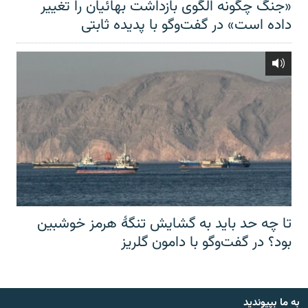
«جنگ چگونه الگوی بازداشت بهائیان را تغییر
داده است» در گفت‌وگو با پدیده ثابتی
تا چه حد باید به گشایش تنگهٔ هرمز خوشبین
بود؟ در گفت‌وگو با دامون گلریز
به ما بپیوندید