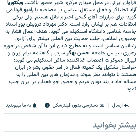
فراوان ایرانی در محل میدان مرکزی شهر حضور یافتند.
ویکتوریا
آزاد
تحلیلگر و فعال مستقل سیاسی در مصاحبه با
رادیو فردا
می
گوید: برای مبارزات آقای گنجی احترام قائل هستم، ولی برخی
انتقادات هم بر ایشان وارد است. دکتر
مهرداد درویش پور
استاد
جامعه شناسی دانشگاه استکهلم می گوید: هدف اعمال فشار به
زبان‌های دیگر
جمهوری اسلامی، جلب حمایت بین المللی بیشتر برای آزادی
زندانیان سیاسی است و نه مطرح کردن این یا آن شخص در حوزه
رهبری سیاسی جامعه.
حسن بهگر
سردبیر گاهنامه پیام ایران و
لیبرال دموکرات اعتصاب غذاکننده ساکن استکهلم می گوید:
خواستار تشکیل یک کمیته فعال در امر حقوق بشر در ایران
هستند تا بتوانند نظر سوئد و سازمان های بین المللی را به
مساله حاد دربند بودن مردم و حضور جو خفقان در ایران جلب
نمود.
ارسال
دسترسی بدون فیلترشکن
به ما بپیوندید
بیشتر بخوانید