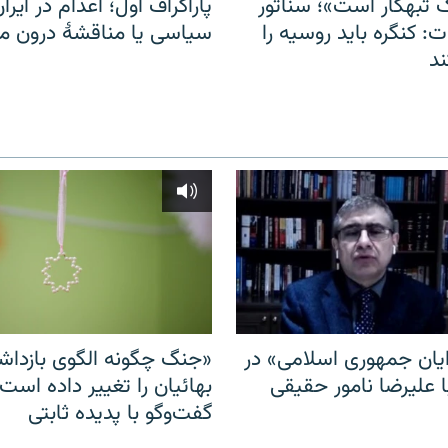
 تبهکار است»؛ سناتور
پاراگراف اول؛ اعدام در ایران
: کنگره باید روسیه را
سیاسی یا مناقشهٔ درون 
د
ایان جمهوری اسلامی» در
«جنگ چگونه الگوی بازدا
ا علیرضا نامور حقیقی
بهائیان را تغییر داده است
گفت‌وگو با پدیده ثابتی