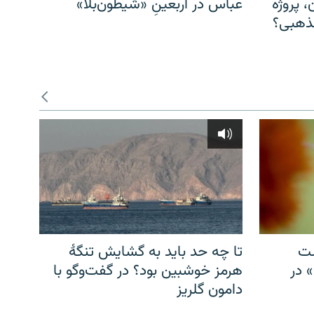
، پروژه
عباس در اربعینِ «شیطون‌بلا»
مذهبی؟
شت
تا چه حد باید به گشایش تنگهٔ
» در
هرمز خوشبین بود؟ در گفت‌وگو با
دامون گلریز