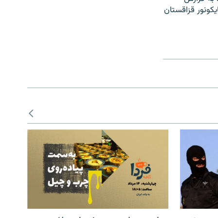
فضایی بایکونور قزاقستان