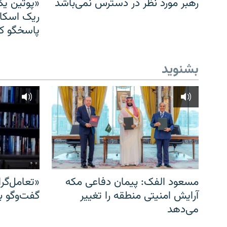
رهبر مورد نظر در دسترس نمی‌باشد
«پوتین یک
ریک اسکات
پاسخگو کن
بشنوید
مسعود الفک: پیمان دفاعی مکه
«تعامل‌گر
آرایش امنیتی منطقه را تغییر
گفت‌وگو ب
می‌دهد