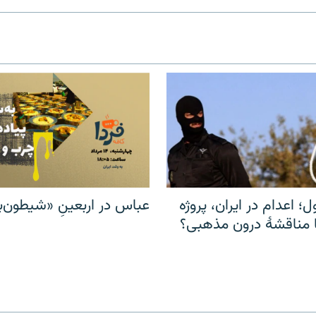
ل؛ اعدام در ایران، پروژه
عباس در اربعینِ «شیطون‌بل
مناقشهٔ درون مذهبی؟