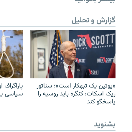
گزارش و تحلیل
«پوتین یک تبهکار است»؛ سناتور
پاراگراف او
ریک اسکات: کنگره باید روسیه را
سیاسی یا 
پاسخگو کند
بشنوید