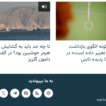
نه الگوی بازداشت
تا چه حد باید به گشایش ت
 تغییر داده است» در
هرمز خوشبین بود؟ در گفت‌
 پدیده ثابتی
دامون گلریز
به ما بپیوندید
بشنوید