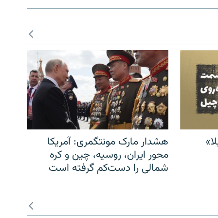
ا»
هشدار مارک مونتگمری: آمریکا
محور ایران، روسیه، چین و کره
شمالی را دست‌کم گرفته است