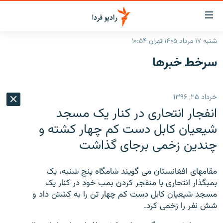
ینک‌های
ابلیت
سترسی
شنبه ۱۷ مرداد ۱۴۰۵ تهران ۱۰:۵۴
ازگشت
صفحه اصلی
سرخط‌ خبرها
ازگشت
ایران
ه
نوی
جهان
خرداد ۲۵, ۱۳۹۶
صلی
رادیو
فتن
انفجار انتحاری در کنار یک مسجد
ه
پادکست
انتخاب کنید و بشنوید
شیعیان کابل دست کم چهار کشته و
فحه
چندین زخمی برجای گذاشت
چندرسانه‌ای
برنامه‌های رادیویی
ستجو
زنان فردا
فرکانس‌ها
گزارش‌های تصویری
مقامهای افغانستان می گویند شامگاه پنج شنبه، یک
گزارش‌های ویدئویی
بمبگذار انتحاری با منفجر کردن بمب خود در کنار یک
English
مسجد شیعیان کابل دست کم چهار تن را به کشتن داد و
شش نفر را زخمی کرد.
به ما بپیوندید