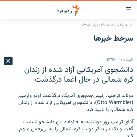
ینک‌های
ابلیت
سترسی
شنبه ۱۷ مرداد ۱۴۰۵ تهران ۰۳:۰۱
ازگشت
صفحه اصلی
سرخط‌ خبرها
ازگشت
ایران
ه
نوی
جهان
خرداد ۳۰, ۱۳۹۶
صلی
رادیو
فتن
دانشجوی آمریکایی آزاد شده از زندان
ه
پادکست
انتخاب کنید و بشنوید
کره شمالی در حال اغما درگذشت
فحه
چندرسانه‌ای
برنامه‌های رادیویی
ستجو
دونالد ترامپ، رئیس‌جمهوری آمریکا، درگذشت اوتو وارمبیر
زنان فردا
فرکانس‌ها
گزارش‌های تصویری
(Otto Warmbier)، دانشجوی آمریکایی آزاد شده از زندان
کره شمالی، را تایید کرد.
گزارش‌های ویدئویی
English
آقای ترامپ روز دوشنبه به خانواده این دانشجو تسلیت
گفت و یک بار دیگر دولت کره شمالی را به بی‌رحمی متهم
به ما بپیوندید
کرد.