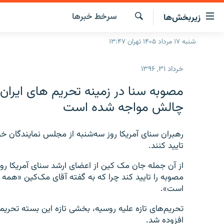
ینک‌های
سرخط‌ خبرها
زیربخش‌ها
ابلیت
سترسی
جستجو
شنبه ۱۷ مرداد ۱۴۰۵ تهران ۱۳:۴۷
صفحه اصلی
ازگشت
ایران
ازگشت
خرداد ۳۱, ۱۳۹۶
ه
جهان
نوی
مصوبه سنا در زمینه تحریم های ایران
صلی
رادیو
چالش مواجه شده است
فتن
پادکست
انتخاب کنید و بشنوید
ه
فحه
رهبران سنای آمریکا روز سه‌شنبه از مجلس نمایندگان خوا
چندرسانه‌ای
برنامه‌های رادیویی
ستجو
تایید کنند.
زنان فردا
فرکانس‌ها
گزارش‌های تصویری
از آن جمله جان مک کین از اعضای ارشد سنای آمریکا رو
گزارش‌های ویدئویی
مصوبه را تایید کند چرا که به گفته آقای مک‌‌کین «همه م
است».
تحریم‌های تازه علیه روسیه، بخشی تازه این بسته تحریمی
افزوده شد.