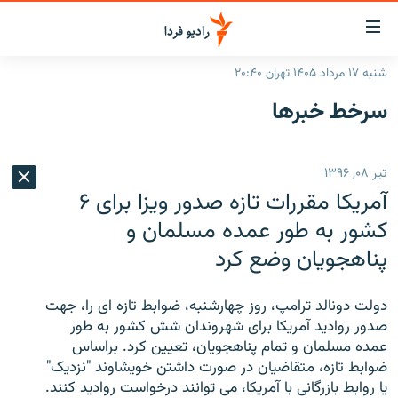
ینک‌های
ابلیت
سترسی
شنبه ۱۷ مرداد ۱۴۰۵ تهران ۲۰:۴۰
ازگشت
صفحه اصلی
سرخط‌ خبرها
ازگشت
ایران
ه
نوی
جهان
تیر ۰۸, ۱۳۹۶
صلی
رادیو
فتن
آمریکا مقررات تازه صدور ویزا برای ۶
ه
پادکست
انتخاب کنید و بشنوید
کشور به طور عمده مسلمان و
فحه
پناهجویان وضع کرد
چندرسانه‌ای
برنامه‌های رادیویی
ستجو
زنان فردا
فرکانس‌ها
گزارش‌های تصویری
دولت دونالد ترامپ، روز چهارشنبه، ضوابط تازه ای را، جهت
گزارش‌های ویدئویی
صدور روادید آمریکا برای شهروندان شش کشور به طور
English
عمده مسلمان و تمام پناهجویان، تعیین کرد. براساس
ضوابط تازه، متقاضیان در صورت داشتن خویشاوند "نزدیک"
به ما بپیوندید
یا روابط بازرگانی با آمریکا، می توانند درخواست روادید کنند.