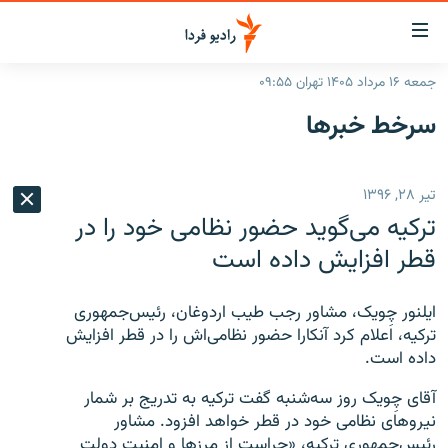
ینک‌های
ابلیت
سترسی
جمعه ۱۶ مرداد ۱۴۰۵ تهران ۰۹:۵۵
ازگشت
صفحه اصلی
سرخط‌ خبرها
ازگشت
ایران
ه
نوی
جهان
تیر ۲۸, ۱۳۹۶
صلی
رادیو
فتن
ترکیه می‌گوید حضور نظامی خود را در
ه
پادکست
انتخاب کنید و بشنوید
قطر افزایش داده است
فحه
چندرسانه‌ای
برنامه‌های رادیویی
ستجو
ایلنور چِویک، مشاور رجب طیب اردوغان، رئیس‌جمهوری
زنان فردا
فرکانس‌ها
گزارش‌های تصویری
ترکیه، اعلام کرد آنکارا حضور نظامی‌اش را در قطر افزایش
داده است.
گزارش‌های ویدئویی
English
آقای چِویک روز سه‌شنبه گفت ترکیه به تدریج بر شمار
نیروهای نظامی خود در قطر خواهد افزود. مشاور
به ما بپیوندید
رئیس‌جمهوری ترکیه، «حراست از مرزها و امنیت دولت