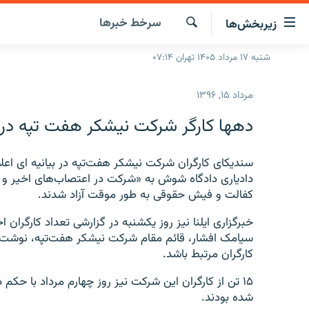
ینک‌های
سرخط‌ خبرها
زیربخش‌ها
ابلیت
سترسی
جستجو
شنبه ۱۷ مرداد ۱۴۰۵ تهران ۰۷:۱۴
صفحه اصلی
ازگشت
ایران
ازگشت
مرداد ۱۵, ۱۳۹۶
ه
جهان
نوی
دهها کارگر شرکت نیشکر هفت تپه در 
صلی
رادیو
فتن
پادکست
انتخاب کنید و بشنوید
ه
دادیاری دادگاه شوش به «شرکت در اعتصاب‌های اخیر و ه
فحه
چندرسانه‌ای
برنامه‌های رادیویی
کفالت و فیش حقوقی به طور موقت آزاد شدند.
ستجو
زنان فردا
فرکانس‌ها
گزارش‌های تصویری
گزارش‌های ویدئویی
سیامک افشار، قائم مقام شرکت نیشکر هفت‌تپه، نوشت که
کارگران مرتبط باشد.
۱۵ تن از کارگران این شرکت نیز روز چهارم مرداد با ح
شده بودند.