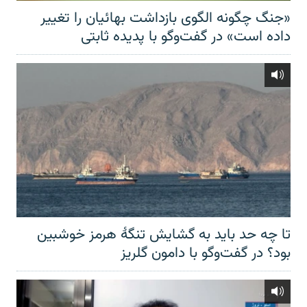
«جنگ چگونه الگوی بازداشت بهائیان را تغییر
داده است» در گفت‌وگو با پدیده ثابتی
تا چه حد باید به گشایش تنگهٔ هرمز خوشبین
بود؟ در گفت‌وگو با دامون گلریز