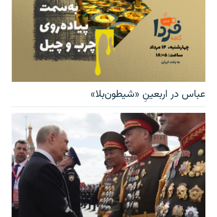
عباس در اربعینِ «شیطون‌بلا»