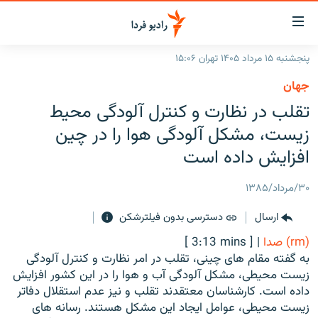
ینک‌های
ابلیت
سترسی
پنجشنبه ۱۵ مرداد ۱۴۰۵ تهران ۱۵:۰۶
ازگشت
صفحه اصلی
جهان
ازگشت
ایران
تقلب در نظارت و کنترل آلودگی محیط
ه
نوی
جهان
زیست، مشکل آلودگی هوا را در چین
صلی
رادیو
افزایش داده است
فتن
ه
پادکست
انتخاب کنید و بشنوید
۳۰/مرداد/۱۳۸۵
فحه
چندرسانه‌ای
برنامه‌های رادیویی
ستجو
ارسال
دسترسی بدون فیلترشکن
زنان فردا
فرکانس‌ها
گزارش‌های تصویری
(rm) صدا
|
[ 3:13 mins ]
گزارش‌های ویدئویی
به گفته مقام های چینی، تقلب در امر نظارت و کنترل آلودگی
English
زیست محیطی، مشکل آلودگی آب و هوا را در این کشور افزایش
داده است. کارشناسان معتقدند تقلب و نیز عدم استقلال دفاتر
به ما بپیوندید
زیست محیطی، عوامل ایجاد این مشکل هستند. رسانه های