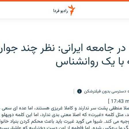
ر جامعه ایرانی: نظر چند جوان
با یک روانشناس
دسترسی بدون فیلترشکن
[ 17:43 m
ا منطقی پشت سر ندارند و کاملا غریزی هستند، اما عده ای سعی می
 مثل کلمه «غیرت» که اصلا معنی بدی ندارد، اما این کلمه دوپهلو 
وجیه می کند. شیوا می گوید غیرت باید باعث محکم کردن بنیاد خانواد
نگ ما برعکس شده. اما فاطمه از اون دست دختراییه که عاشق پسرها