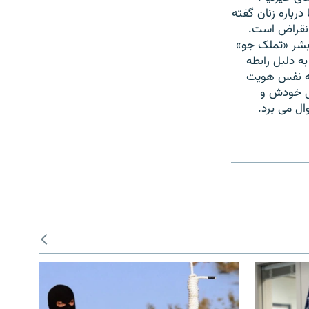
رباره زنان گفته
انقراض است.
بشر «تملک جو»
 دلیل رابطه
 به نفس هویت
طی خودش و
ل می برد.