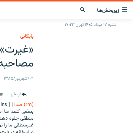
ینک‌های
زیربخش‌ها
ابلیت
سترسی
جستجو
شنبه ۱۷ مرداد ۱۴۰۵ تهران ۲۰:۲۳
صفحه اصلی
ازگشت
بایگانی
ایران
ازگشت
«غیرت» د
ه
جهان
نوی
مصاحبه 
صلی
رادیو
فتن
پادکست
انتخاب کنید و بشنوید
ه
۰۴/شهریور/۱۳۸۵
فحه
چندرسانه‌ای
برنامه‌های رادیویی
ستجو
زنان فردا
فرکانس‌ها
گزارش‌های تصویری
ارسال
گزارش‌های ویدئویی
(rm) صدا
|
ins ]
بعضی کلمه ها اصل
منطقی جلوه دهند،
غیرمنطقی ما را ت
متاسفانه در فره