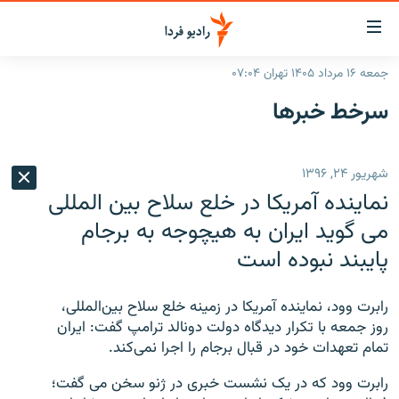
ینک‌های
ابلیت
سترسی
جمعه ۱۶ مرداد ۱۴۰۵ تهران ۰۷:۰۴
ازگشت
صفحه اصلی
سرخط‌ خبرها
ازگشت
ایران
ه
نوی
جهان
شهریور ۲۴, ۱۳۹۶
صلی
رادیو
فتن
نماینده آمریکا در خلع سلاح بین المللی
ه
پادکست
انتخاب کنید و بشنوید
می گوید ایران به هیچوجه به برجام
فحه
پایبند نبوده است
چندرسانه‌ای
برنامه‌های رادیویی
ستجو
زنان فردا
فرکانس‌ها
گزارش‌های تصویری
رابرت وود، نماینده آمریکا در زمینه خلع سلاح بین‌المللی،
گزارش‌های ویدئویی
روز جمعه با تکرار دیدگاه دولت دونالد ترامپ گفت: ایران
English
تمام تعهدات خود در قبال برجام را اجرا نمی‌کند.
به ما بپیوندید
رابرت وود که در یک نشست خبری در ژنو سخن می گفت؛