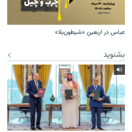
عباس در اربعینِ «شیطون‌بلا»
بشنوید