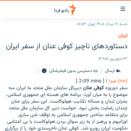
ینک‌های
ابلیت
سترسی
شنبه ۱۷ مرداد ۱۴۰۵ تهران ۰۵:۵۳
ازگشت
صفحه اصلی
ايران
ازگشت
ایران
دستاوردهای ناچیز کوفی عنان از سفر ایران
ه
نوی
جهان
صلی
۱۳/شهریور/۱۳۸۵
رادیو
فتن
ارسال
دسترسی بدون فیلترشکن
ه
پادکست
انتخاب کنید و بشنوید
فحه
(rm) صدا
|
[ 2:09 mins ]
چندرسانه‌ای
برنامه‌های رادیویی
ستجو
سفر دوروزه
کوفی عنان
دبیرکل سازمان ملل متحد به ایران سه
زنان فردا
موضوع را به میان آورد: برنامه های هسته ای جمهوری اسلامی،
فرکانس‌ها
گزارش‌های تصویری
بحران لبنان و مساله تکذیب هولوکاست. این سفر برای عنان
گزارش‌های ویدئویی
چندان رضایت بخش نبود. خواست دبیر کل سازمان ملل متحد
English
برای متقاعد ساختن جمهوری اسلامی به توقف غنی سازی
اورانیوم و پرهیز از به زیر سوال بردن هولوکاست با بی اعتنایی
به ما بپیوندید
حکومت ایران روبرو شد. کوفی عنان ناخرسندی خود را از برگزاری