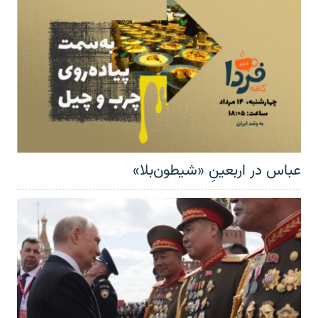
عباس در اربعینِ «شیطون‌بلا»