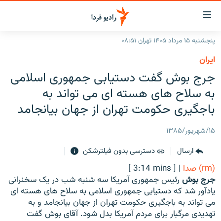
ینک‌های
ابلیت
سترسی
پنجشنبه ۱۵ مرداد ۱۴۰۵ تهران ۰۸:۵۱
ازگشت
صفحه اصلی
ايران
ازگشت
ایران
جرج بوش گفت دستیابی جمهوری اسلامی
ه
نوی
جهان
به سلاح های هسته ای می تواند به
صلی
رادیو
باجگیری حکومت تهران از جهان بیانجامد
فتن
ه
پادکست
انتخاب کنید و بشنوید
۱۵/شهریور/۱۳۸۵
فحه
چندرسانه‌ای
برنامه‌های رادیویی
ستجو
ارسال
دسترسی بدون فیلترشکن
زنان فردا
فرکانس‌ها
گزارش‌های تصویری
(rm) صدا
|
[ 3:14 mins ]
گزارش‌های ویدئویی
جرج بوش
رئیس جمهوری آمریکا سه شنبه شب در یک سخنرانی
English
یادآور شد که دستیابی جمهوری اسلامی به سلاح های هسته ای
می تواند به باجگیری حکومت تهران از جهان بیانجامد و به
به ما بپیوندید
تهدیدی مرگبار برای مردم آمریکا بدل شود. آقای بوش گفت