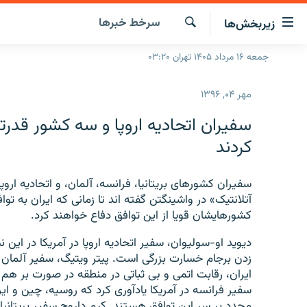
ینک‌های
سرخط‌ خبرها
زیربخش‌ها
ابلیت
سترسی
جستجو
جمعه ۱۶ مرداد ۱۴۰۵ تهران ۰۳:۲۰
صفحه اصلی
ازگشت
ایران
ازگشت
مهر ۰۴, ۱۳۹۶
ه
جهان
نوی
سفیران اتحادیه اروپا و سه کشور قدرتم
صلی
رادیو
کردند
فتن
پادکست
انتخاب کنید و بشنوید
ه
فحه
سفیران کشورهای بریتانیا، فرانسه، آلمان، و اتحادیه ار
چندرسانه‌ای
برنامه‌های رادیویی
ستجو
آتلانتیک» در واشینگتن گفته اند تا زمانی که ایران به تو
زنان فردا
فرکانس‌ها
گزارش‌های تصویری
کشورهایشان قویا از این توافق دفاع خواهند کرد
.
گزارش‌های ویدئویی
دیوید او-سولیوان، سفیر اتحادیه اروپا در آمریکا در ای
زدن برجام خسارت بزرگی است. پیتر ویتیگ، سفیر آلمان د
ایران، رقابت اتمی و بی ثباتی در منطقه در صورت بر هم خ
سفیر فرانسه در آمریکا یادآوری کرد که روسیه، چین و ا
مجدد بر سر این توافق هستند. کیم داروچ سفیر بریتانیا د