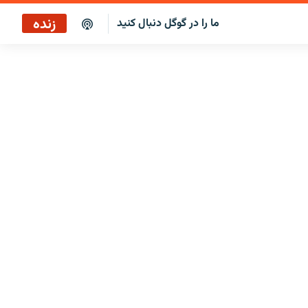
زنده
ما را در گوگل دنبال کنید
پخش آنلاین
پخش رادیویی
پخش آنلاین
پخش ماهواره‌ای