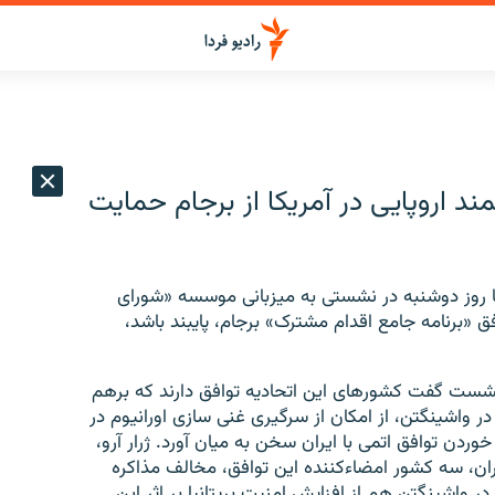
ند اروپایی در آمریکا از برجام حمایت
وپا روز دوشنبه در نشستی به میزبانی موسسه «شورای
افق «برنامه جامع اقدام مشترک» برجام، پایبند باشد،
ن نشست گفت کشورهای این اتحادیه توافق دارند که برهم
ر واشینگتن، از امکان از سرگیری غنی سازی اورانیوم در
وردن توافق اتمی با ایران سخن به میان آورد. ژرار آرو،
یران، سه کشور امضاءکننده این توافق، مخالف مذاکره
ر واشینگتن هم از افزایش امنیت بریتانیا بر اثر این